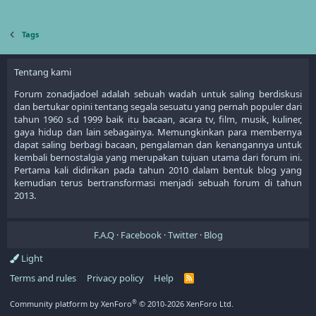
Tags
Tentang kami
Forum zonadjadoel adalah sebuah wadah untuk saling berdiskusi
dan bertukar opini tentang segala sesuatu yang pernah populer dari
tahun 1960 s.d 1999 baik itu bacaan, acara tv, film, musik, kuliner,
gaya hidup dan lain sebagainya. Memungkinkan para membernya
dapat saling berbagi bacaan, pengalaman dan kenangannya untuk
kembali bernostalgia yang merupakan tujuan utama dari forum ini.
Pertama kali didirikan pada tahun 2010 dalam bentuk blog yang
kemudian terus bertransformasi menjadi sebuah forum di tahun
2013.
F.A.Q
Facebook
Twitter
Blog
Light
Terms and rules
Privacy policy
Help
R
S
S
®
Community platform by XenForo
© 2010-2026 XenForo Ltd.