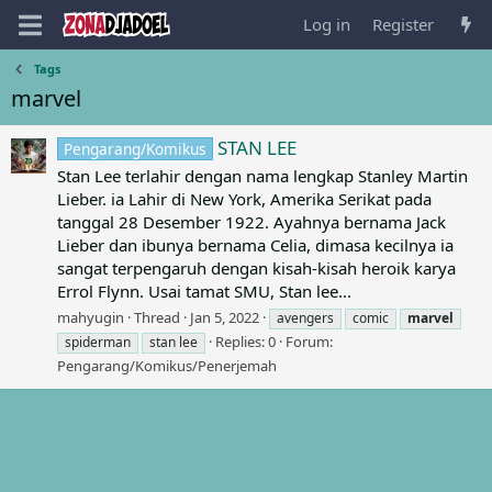
Log in
Register
Tags
marvel
STAN LEE
Pengarang/Komikus
Stan Lee terlahir dengan nama lengkap Stanley Martin
Lieber. ia Lahir di New York, Amerika Serikat pada
tanggal 28 Desember 1922. Ayahnya bernama Jack
Lieber dan ibunya bernama Celia, dimasa kecilnya ia
sangat terpengaruh dengan kisah-kisah heroik karya
Errol Flynn. Usai tamat SMU, Stan lee...
mahyugin
Thread
Jan 5, 2022
avengers
comic
marvel
Replies: 0
Forum:
spiderman
stan lee
Pengarang/Komikus/Penerjemah