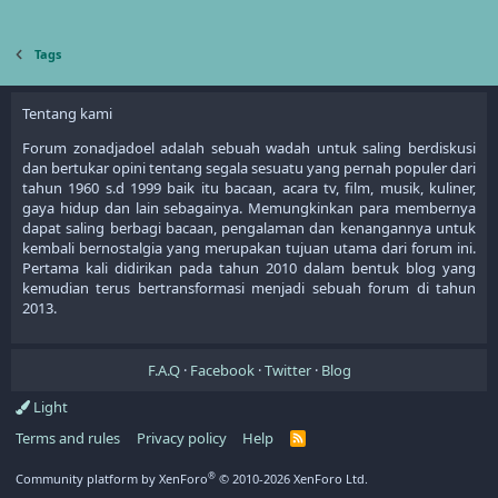
Tags
Tentang kami
Forum zonadjadoel adalah sebuah wadah untuk saling berdiskusi
dan bertukar opini tentang segala sesuatu yang pernah populer dari
tahun 1960 s.d 1999 baik itu bacaan, acara tv, film, musik, kuliner,
gaya hidup dan lain sebagainya. Memungkinkan para membernya
dapat saling berbagi bacaan, pengalaman dan kenangannya untuk
kembali bernostalgia yang merupakan tujuan utama dari forum ini.
Pertama kali didirikan pada tahun 2010 dalam bentuk blog yang
kemudian terus bertransformasi menjadi sebuah forum di tahun
2013.
F.A.Q
Facebook
Twitter
Blog
Light
Terms and rules
Privacy policy
Help
R
S
S
®
Community platform by XenForo
© 2010-2026 XenForo Ltd.