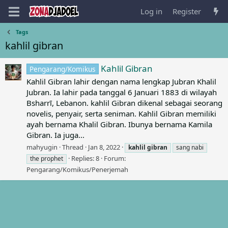
Log in
Register
Tags
kahlil gibran
Kahlil Gibran
Pengarang/Komikus
Kahlil Gibran lahir dengan nama lengkap Jubran Khalil
Jubran. Ia lahir pada tanggal 6 Januari 1883 di wilayah
Bsharrī, Lebanon. kahlil Gibran dikenal sebagai seorang
novelis, penyair, serta seniman. Kahlil Gibran memiliki
ayah bernama Khalil Gibran. Ibunya bernama Kamila
Gibran. Ia juga...
mahyugin
Thread
Jan 8, 2022
kahlil
gibran
sang nabi
Replies: 8
Forum:
the prophet
Pengarang/Komikus/Penerjemah