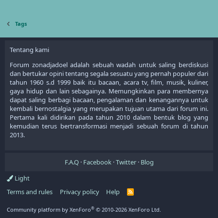
Tags
Tentang kami
Forum zonadjadoel adalah sebuah wadah untuk saling berdiskusi
dan bertukar opini tentang segala sesuatu yang pernah populer dari
tahun 1960 s.d 1999 baik itu bacaan, acara tv, film, musik, kuliner,
gaya hidup dan lain sebagainya. Memungkinkan para membernya
dapat saling berbagi bacaan, pengalaman dan kenangannya untuk
kembali bernostalgia yang merupakan tujuan utama dari forum ini.
Pertama kali didirikan pada tahun 2010 dalam bentuk blog yang
kemudian terus bertransformasi menjadi sebuah forum di tahun
2013.
F.A.Q
Facebook
Twitter
Blog
Light
Terms and rules
Privacy policy
Help
R
S
S
®
Community platform by XenForo
© 2010-2026 XenForo Ltd.