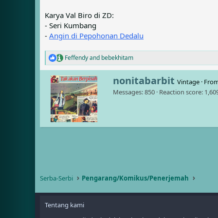
Karya Val Biro di ZD:
- Seri Kumbang
-
Angin di Pepohonan Dedalu
Feffendy
and
bebekhitam
R
e
a
W
nonitabarbit
Vintage
·
Fro
c
r
Messages
850
Reaction score
1,60
t
i
i
t
o
t
n
e
s
n
:
b
y
Serba-Serbi
Pengarang/Komikus/Penerjemah
Tentang kami