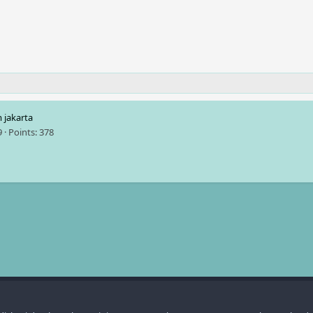
m
jakarta
9
Points
378