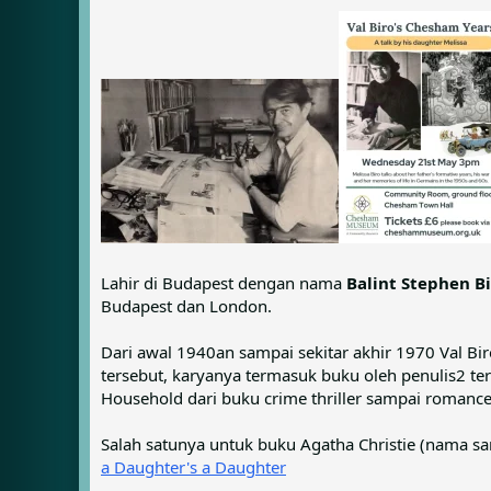
e
r
a
t
d
d
s
a
t
t
a
e
r
t
e
r
Lahir di Budapest dengan nama
Balint Stephen Bi
Budapest dan London.
Dari awal 1940an sampai sekitar akhir 1970 Val Bi
tersebut, karyanya termasuk buku oleh penulis2 ter
Household dari buku crime thriller sampai romance,
Salah satunya untuk buku Agatha Christie (nama s
a Daughter's a Daughter