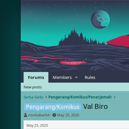
Forums
Members
Rules
New posts
Serba-Serbi
Pengarang/Komikus/Penerjemah
Val Biro
Pengarang/Komikus
T
S
nonitabarbit
May 25, 2025
h
t
r
a
May 25, 2025