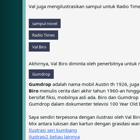
Val juga mengilustrasikan sampul untuk Radio Time
sampul novel
Radio Times
Val Biro
Akhirnya, Val Biro diminta oleh penerbitnya untuk 
Gumdrop
Gumdrop
adalah nama mobil Austin th 1926, juga 
Biro
menulis cerita dari akhir tahun 1960-an hing
bersifat fiksi, mobilnya asli ada. Biro dan Gumdro
Gumdrop dalam dokumenter televisi 100 Year Old Dr
Saya sendiri terpesona dengan ilustrasi oleh Val 
Mix antara lukisan dan kartun dengan grasdasi wa
Ilustrasi seri kumbang
ilustrasi2 beliau lainnya