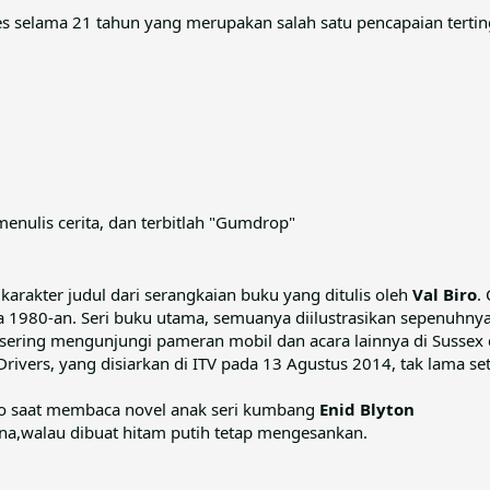
s selama 21 tahun yang merupakan salah satu pencapaian tertingg
menulis cerita, dan terbitlah "Gumdrop"
karakter judul dari serangkaian buku yang ditulis oleh
Val Biro
.
ga 1980-an. Seri buku utama, semuanya diilustrasikan sepenuhn
p sering mengunjungi pameran mobil dan acara lainnya di Sussex 
ivers, yang disiarkan di ITV pada 13 Agustus 2014, tak lama set
Biro saat membaca novel anak seri kumbang
Enid Blyton
rna,walau dibuat hitam putih tetap mengesankan.