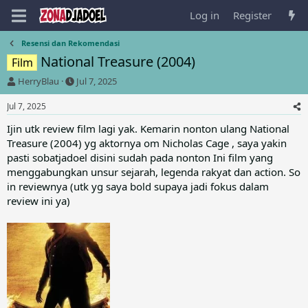
Log in
Register
Resensi dan Rekomendasi
National Treasure (2004)
Film
T
S
HerryBlau
Jul 7, 2025
h
t
r
a
Jul 7, 2025
e
r
Ijin utk review film lagi yak. Kemarin nonton ulang National
a
t
Treasure (2004) yg aktornya om Nicholas Cage , saya yakin
d
d
s
a
pasti sobatjadoel disini sudah pada nonton Ini film yang
t
t
menggabungkan unsur sejarah, legenda rakyat dan action. So
a
e
in reviewnya (utk yg saya bold supaya jadi fokus dalam
r
review ini ya)
t
e
r