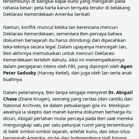
tersembunyi di bangkai kapal kuno yang mengarah pada
rahasia besar: peta harta karun ternyata terukir di belakang
Deklarasi Kemerdekaan Amerika Serikat!
Namun, konflik muncul ketika Ian berencana mencuri
Deklarasi Kemerdekaan, sementara Ben percaya bahwa
dokumen bersejarah itu harus dilindungi dan dipecahkan
teka-tekinya secara legal. Dalam upayanya mencegah Ian,
Ben akhirnya memutuskan untuk mencuri Deklarasi
Kemerdekaan terlebih dahulu. Aksi ini menempatkannya
dalam pengejaran intens oleh FBI, yang dipimpin oleh
Agen
Peter Sadusky
(Harvey Keitel), dan juga oleh Ian serta anak
buahnya.
Dalam pelariannya, Ben tanpa sengaja menyeret
Dr. Abigail
Chase
(Diane Kruger), seorang yang cerdas (dan cantik) dari
National Archives, ke dalam petualangan gila ini. Meskipun
awalnya ia skeptis dan marah karena dokumen berharga itu
dicuri, Abigail perlahan mulai percaya pada Ben saat mereka
mengungkap satu per satu petunjuk rumit yang tersembunyi
di balik simbol-simbol sejarah, artefak kuno, dan situs-situs
bersejarah Amerika, mulai dari Independence Hall hingga