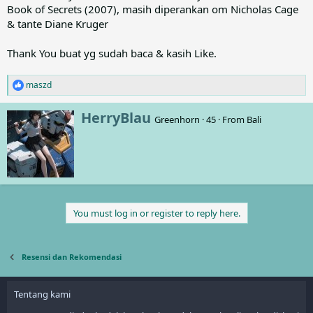
Book of Secrets (2007), masih diperankan om Nicholas Cage
& tante Diane Kruger
Thank You buat yg sudah baca & kasih Like.
maszd
R
e
a
W
HerryBlau
Greenhorn
·
45
·
From
Bali
c
r
t
i
i
t
o
t
n
e
s
n
:
b
You must log in or register to reply here.
y
Resensi dan Rekomendasi
Tentang kami