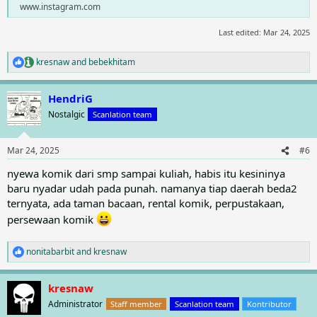
www.instagram.com
Last edited:
Mar 24, 2025
kresnaw
and
bebekhitam
R
e
a
HendriG
c
t
Nostalgic
Scanlation team
i
o
n
Mar 24, 2025
#6
s
:
nyewa komik dari smp sampai kuliah, habis itu kesininya
baru nyadar udah pada punah. namanya tiap daerah beda2
ternyata, ada taman bacaan, rental komik, perpustakaan,
persewaan komik
nonitabarbit
and
kresnaw
R
e
a
kresnaw
c
t
Administrator
Staff member
Scanlation team
Kontributor
i