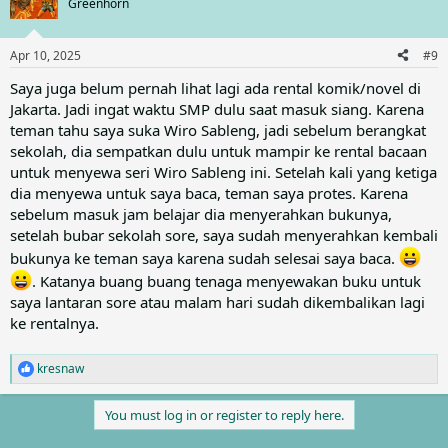
t
Greenhorn
i
o
n
Apr 10, 2025
#9
s
:
Saya juga belum pernah lihat lagi ada rental komik/novel di
Jakarta. Jadi ingat waktu SMP dulu saat masuk siang. Karena
teman tahu saya suka Wiro Sableng, jadi sebelum berangkat
sekolah, dia sempatkan dulu untuk mampir ke rental bacaan
untuk menyewa seri Wiro Sableng ini. Setelah kali yang ketiga
dia menyewa untuk saya baca, teman saya protes. Karena
sebelum masuk jam belajar dia menyerahkan bukunya,
setelah bubar sekolah sore, saya sudah menyerahkan kembali
bukunya ke teman saya karena sudah selesai saya baca.
. Katanya buang buang tenaga menyewakan buku untuk
saya lantaran sore atau malam hari sudah dikembalikan lagi
ke rentalnya.
kresnaw
R
e
a
You must log in or register to reply here.
c
t