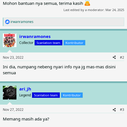
Mohon bantuan nya semua, terima kasih
Last edited by a moderator:
Mar 24, 2025
irwanramones
R
e
a
irwanramones
c
t
Collector
Scanlation team
Kontributor
i
o
n
Nov 23, 2022
#2
s
:
Ini dia, numpang nebeng nyari info nya jg mas-mas disini
semua
ari_jh
Legend
Scanlation team
Kontributor
Nov 27, 2022
#3
Memang masih ada ya?