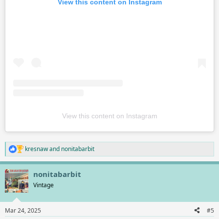
View this content on Instagram
View this content on Instagram
kresnaw
and
nonitabarbit
R
e
a
nonitabarbit
c
t
Vintage
i
o
n
Mar 24, 2025
#5
s