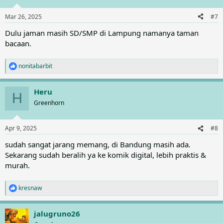
o
n
Mar 26, 2025
#7
s
:
Dulu jaman masih SD/SMP di Lampung namanya taman
bacaan.
nonitabarbit
R
e
a
Heru
c
H
t
Greenhorn
i
o
n
Apr 9, 2025
#8
s
:
sudah sangat jarang memang, di Bandung masih ada.
Sekarang sudah beralih ya ke komik digital, lebih praktis &
murah.
kresnaw
R
e
a
jalugruno26
c