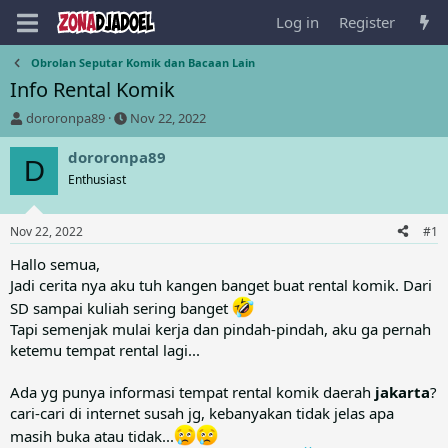
Log in
Register
Obrolan Seputar Komik dan Bacaan Lain
Info Rental Komik
T
S
dororonpa89
Nov 22, 2022
h
t
r
a
dororonpa89
D
e
r
Enthusiast
a
t
d
d
s
a
Nov 22, 2022
#1
t
t
a
e
Hallo semua,
r
Jadi cerita nya aku tuh kangen banget buat rental komik. Dari
t
SD sampai kuliah sering banget
e
Tapi semenjak mulai kerja dan pindah-pindah, aku ga pernah
r
ketemu tempat rental lagi...
Ada yg punya informasi tempat rental komik daerah
jakarta
?
cari-cari di internet susah jg, kebanyakan tidak jelas apa
masih buka atau tidak...