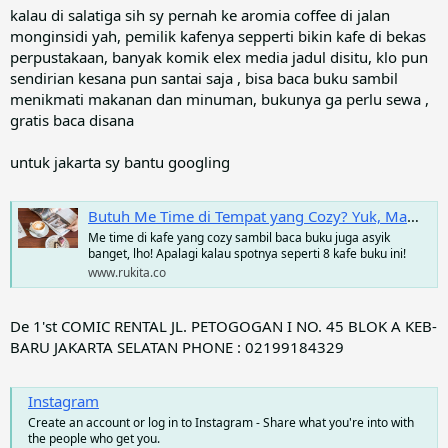
:
kalau di salatiga sih sy pernah ke aromia coffee di jalan
monginsidi yah, pemilik kafenya sepperti bikin kafe di bekas
perpustakaan, banyak komik elex media jadul disitu, klo pun
sendirian kesana pun santai saja , bisa baca buku sambil
menikmati makanan dan minuman, bukunya ga perlu sewa ,
gratis baca disana
untuk jakarta sy bantu googling
Butuh Me Time di Tempat yang Cozy? Yuk, Mampir ke Kafe Buku di Jabodetabek Ini! - Rukita Stories | Sewa Rumah, Apartemen, Kost Coliving | Sewa Hunian Jangka Panjang
Me time di kafe yang cozy sambil baca buku juga asyik
banget, lho! Apalagi kalau spotnya seperti 8 kafe buku ini!
www.rukita.co
De 1'st COMIC RENTAL JL. PETOGOGAN I NO. 45 BLOK A KEB-
BARU JAKARTA SELATAN PHONE : 02199184329
Instagram
Create an account or log in to Instagram - Share what you're into with
the people who get you.