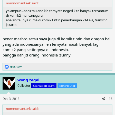
nomnomantaek said:
ya ampun...baru tau ane klo ternyata negeri kita banyak tercantum
di komik2 mancanegara
ane sih taunya cuma di komik tintin penerbangan 714 aja, transit di
jakarta
bener masbro setau saya juga di komik tintin dan dragon ball
yang ada indonesianya , eh ternyata masih banyak lagi
komik2 yang settingnya di indonesia.
bangga dah jd orang indonesia :sunny:
kresnaw
R
e
a
wong tegal
c
t
Collector
Scanlation team
Kontributor
i
o
n
Dec 3, 2013
#8
s
:
nomnomantaek said: