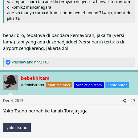
ya ampun...baru tau ane klo ternyata negeri kita banyak tercantum
di komik2 mancanegara
ane sih taunya cuma di komik tintin penerbangan 714 aja, transit di
jakarta
benar bro, tepatnya di bandara kemayoran, jakarta (versi
lama) tapi yang ada di zonadjadoel (versi baru) tertulis di
airport cengkareng, jakarta :lol:
kresnaw
and
nhr2710
R
e
a
bebekhitam
c
t
Administrator
Staff member
Scanlation team
Kontributor
i
o
n
Dec 4, 2013
#9
s
:
Yoko Tsuno pernah ke tanah Toraja juga
yoko tsuno