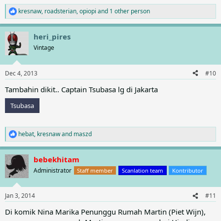
kresnaw
,
roadsterian
,
opiopi
and 1 other person
R
e
a
heri_pires
c
t
Vintage
i
o
n
Dec 4, 2013
#10
s
:
Tambahin dikit.. Captain Tsubasa lg di Jakarta
Tsubasa
hebat
,
kresnaw
and
maszd
R
e
a
bebekhitam
c
t
Administrator
Staff member
Scanlation team
Kontributor
i
o
n
Jan 3, 2014
#11
s
:
Di komik Nina Marika Penunggu Rumah Martin (Piet Wijn),