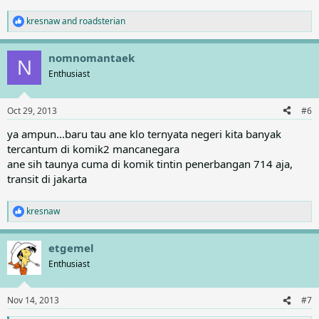
kresnaw
and
roadsterian
R
e
a
nomnomantaek
c
N
t
Enthusiast
i
o
n
Oct 29, 2013
#6
s
:
ya ampun...baru tau ane klo ternyata negeri kita banyak
tercantum di komik2 mancanegara
ane sih taunya cuma di komik tintin penerbangan 714 aja,
transit di jakarta
kresnaw
R
e
a
etgemel
c
t
Enthusiast
i
o
n
Nov 14, 2013
#7
s
: