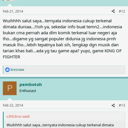
i
o
n
Feb 21, 2014
#12
s
:
Wuihhhh salut saya...ternyata indonesia cukup terkenal
dimata duniaa...!!!oh ya, sekedar info buat temn2...indonesia
bukan cma pernah ada dlm komik terkenal luar negeri aja
lho...digame yg sangat populer didunia jg indonesia prnh
masuk lho...lebih tepatnya bali sih, lengkap dgn musik dan
tarian khas bali...ada yg tau game apa? yupz, game KING OF
FIGHTER
kresnaw
R
e
a
pembotoh
c
P
t
Enthusiast
i
o
n
Feb 22, 2014
#13
s
:
c3rb3rus said:
Wuihhhh salut saya...ternyata indonesia cukup terkenal dimata