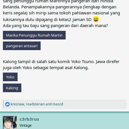
sang penunggu rumah Martinnya pangeran dari Hindia
Belanda. Penampakannya pangerannya (lengkap dengan
keris segala) sih mirip sama tokoh pahlawan nasional yang
lukisannya dulu dipajang di kelas2 jaman SD
Ada yang tau baju sang pangeran dari daerah mana?
Marika Penunggu Rumah Martin
pangeran antasari
Kalong tampil di salah satu komik Yoko Tsuno. Jawa direfer
juga oleh Yoko sebagai tempat asal Kalong.
Yoko
Kalong
kresnaw
,
roadsterian
and
maszd
R
e
a
c3rb3rus
c
t
Vintage