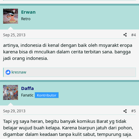
e
a
Erwan
c
t
Retro
i
o
n
Sep 25, 2013
#4
s
:
artinya, indonesia di kenal dengan baik oleh msyarakt eropa
karena bisa di mnculkan dalam cerita terbitan sana. bangga
jadi orang indonesia.
kresnaw
R
e
a
Daffa
c
t
Fanatic
Kontributor
i
o
n
Sep 29, 2013
#5
s
:
Tapi yg saya heran, begitu banyak komikus Barat yg tidak
belajar wujud buah kelapa. Karena biarpun jatuh dari pohon,
digambar dalam keadaan tanpa kulit sabut, tempurung saja.