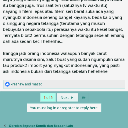
itu bangga juga. Trus saat tvri (satu2nya tv waktu itu)
nayangin filem lepas atau filem seri barat suka ada yang
nyangut2 indonesia seneng banget kayanya, beda kalo yang
disinggung negara tetangga (terutama yang musuh
bebuyutan sepakbola itu) perasaanya waktu itu kesel banget.
Ternyata bibit2 permusuhan dengan tetangga sebelah emang
dah ada sedari kecil hehehhe....
Bangga jadi orang indonesia walaupun banyak carut
marutnya disana sini, Salut buat yang sudah ngumpulin sama
tau produk2 import yang nyagkut indonesianya, yang pasti
asli indonesia bukan dari tetangga sebelah hehehehe
kresnaw
and
maszd
R
e
a
Last
1 of 5
Next
c
t
You must log in or register to reply here.
i
o
n
s
Obrolan Seputar Komik dan Bacaan Lain
: