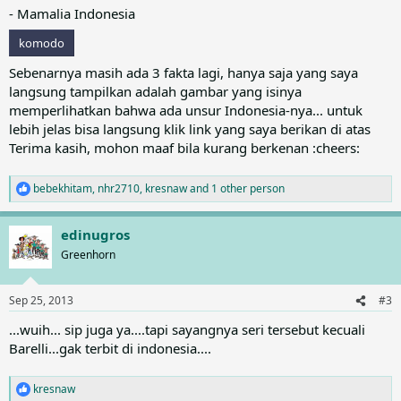
- Mamalia Indonesia
komodo
Sebenarnya masih ada 3 fakta lagi, hanya saja yang saya
langsung tampilkan adalah gambar yang isinya
memperlihatkan bahwa ada unsur Indonesia-nya... untuk
lebih jelas bisa langsung klik link yang saya berikan di atas
Terima kasih, mohon maaf bila kurang berkenan :cheers:
bebekhitam
,
nhr2710
,
kresnaw
and 1 other person
R
e
a
edinugros
c
t
Greenhorn
i
o
n
Sep 25, 2013
#3
s
:
...wuih... sip juga ya....tapi sayangnya seri tersebut kecuali
Barelli...gak terbit di indonesia....
kresnaw
R