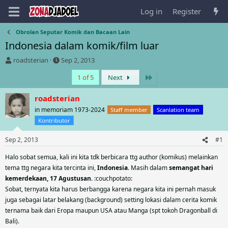
Log in
Register
Obrolan Seputar Komik dan Bacaan Lain
Indonesia dalam komik/film luar
T
S
roadsterian
Sep 2, 2013
h
t
Last
1 of 5
Next
r
a
e
r
a
t
roadsterian
d
d
in memoriam 1973-2024
Staff member
Scanlation team
s
a
Kontributor
t
t
a
e
Sep 2, 2013
#1
r
t
Halo sobat semua, kali ini kita tdk berbicara ttg author (komikus) melainkan
e
tema ttg negara kita tercinta ini,
Indonesia
. Masih dalam
semangat hari
r
kemerdekaan, 17 Agustusan
. :couchpotato:
Sobat, ternyata kita harus berbangga karena negara kita ini pernah masuk
juga sebagai latar belakang (background) setting lokasi dalam cerita komik
ternama baik dari Eropa maupun USA atau Manga (spt tokoh Dragonball di
Bali).