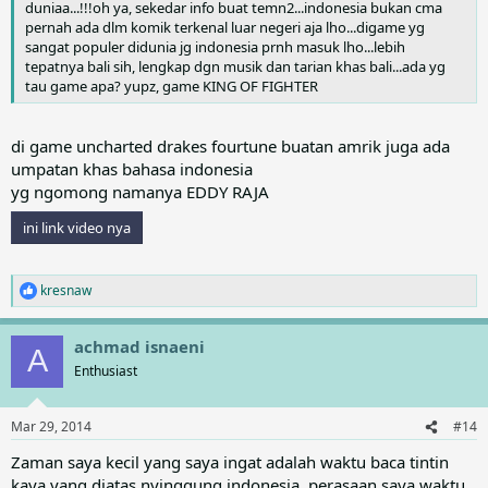
duniaa...!!!oh ya, sekedar info buat temn2...indonesia bukan cma
pernah ada dlm komik terkenal luar negeri aja lho...digame yg
sangat populer didunia jg indonesia prnh masuk lho...lebih
tepatnya bali sih, lengkap dgn musik dan tarian khas bali...ada yg
tau game apa? yupz, game KING OF FIGHTER
di game uncharted drakes fourtune buatan amrik juga ada
umpatan khas bahasa indonesia
yg ngomong namanya EDDY RAJA
ini link video nya
kresnaw
R
e
a
achmad isnaeni
c
A
t
Enthusiast
i
o
n
Mar 29, 2014
#14
s
:
Zaman saya kecil yang saya ingat adalah waktu baca tintin
kaya yang diatas nyinggung indonesia, perasaan saya waktu