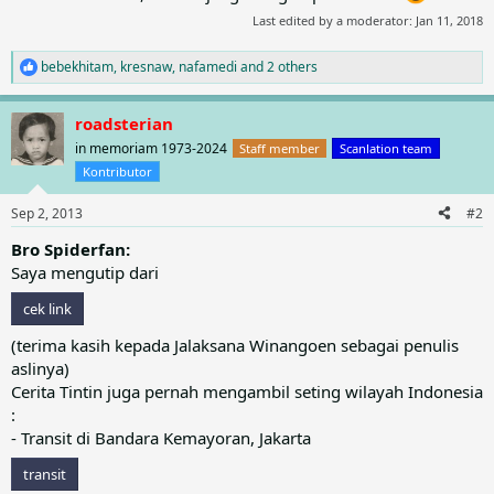
Last edited by a moderator:
Jan 11, 2018
bebekhitam
,
kresnaw
,
nafamedi
and 2 others
R
e
a
roadsterian
c
t
in memoriam 1973-2024
Staff member
Scanlation team
i
Kontributor
o
n
Sep 2, 2013
#2
s
:
Bro Spiderfan:
Saya mengutip dari
cek link
(terima kasih kepada Jalaksana Winangoen sebagai penulis
aslinya)
Cerita Tintin juga pernah mengambil seting wilayah Indonesia
:
- Transit di Bandara Kemayoran, Jakarta
transit