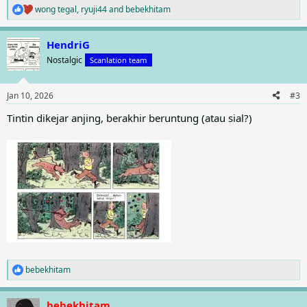
wong tegal
,
ryuji44
and
bebekhitam
R
e
a
HendriG
c
t
Nostalgic
Scanlation team
i
o
n
Jan 10, 2026
#3
s
:
Tintin dikejar anjing, berakhir beruntung (atau sial?)
bebekhitam
R
e
a
bebekhitam
c