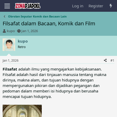
Log in
Register
Obrolan Seputar Komik dan Bacaan Lain
Filsafat dalam Bacaan, Komik dan Film
T
S
kupo
Jan 1, 2026
h
t
r
a
kupo
e
r
Retro
a
t
d
d
s
a
Jan 1, 2026
#1
t
t
a
e
Filsafat
adalah ilmu yang mengajarkan kebijaksanaan.
r
Filsafat adalah hasil dari tinjauan manusia tentang makna
t
dirinya, makna alam, dan tujuan hidupnya dengan
e
mempergunakan pikiran dan dijadikan pegangan dan
r
pedoman dalam memberi isi hidupnya dan berusaha
mencapai tujuan hidupnya.