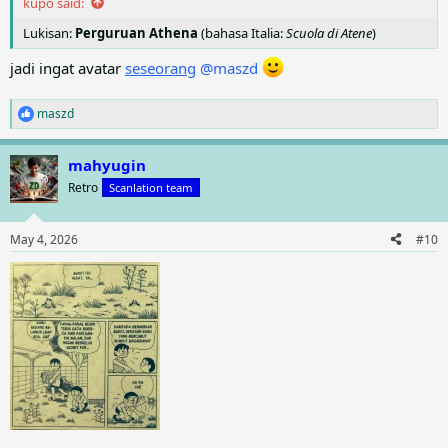
kupo said:
Lukisan:
Perguruan Athena
(bahasa Italia:
Scuola di Atene
)
jadi ingat avatar
seseorang
@maszd
maszd
R
e
a
mahyugin
c
t
Retro
Scanlation team
i
o
n
May 4, 2026
#10
s
: