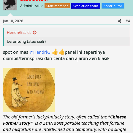
t
Administrator
Staff member
Scanlation team
Kontributor
i
o
n
Jan 10, 2026
#4
s
:
HendriG said:
beruntung (atau sial?)
spot on mas
@HendriG
panel ini sepertinya
diambil/terinspirasi dari cerita dari ajaran Zen klasik
The old farmer's lucky/unlucky story, often called the
"Chinese
Farmer Story"
, is a Zen/Taoist parable teaching that fortune
and misfortune are intertwined and temporary, with no single