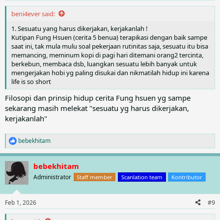
:
beni4ever said:
1. Sesuatu yang harus dikerjakan, kerjakanlah !
Kutipan Fung Hsuen (cerita 5 benua) terapikasi dengan baik sampe
saat ini, tak mula mulu soal pekerjaan rutinitas saja, sesuatu itu bisa
memancing, meminum kopi di pagi hari ditemani orang2 tercinta,
berkebun, membaca dsb, luangkan sesuatu lebih banyak untuk
mengerjakan hobi yg paling disukai dan nikmatilah hidup ini karena
life is so short
Filosopi dan prinsip hidup cerita Fung hsuen yg sampe
sekarang masih melekat "sesuatu yg harus dikerjakan,
kerjakanlah"
bebekhitam
R
e
a
bebekhitam
c
t
Administrator
Staff member
Scanlation team
Kontributor
i
o
n
Feb 1, 2026
#9
s
: