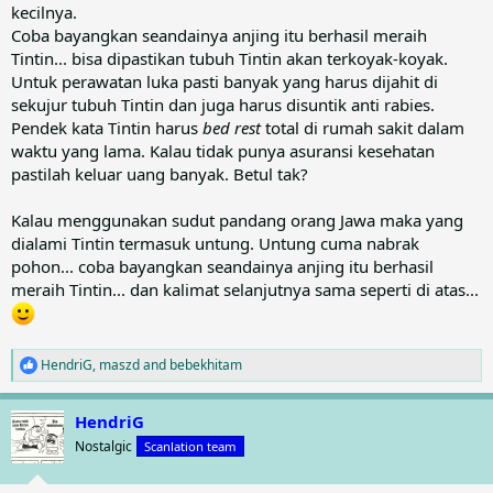
kecilnya.
Coba bayangkan seandainya anjing itu berhasil meraih
Tintin... bisa dipastikan tubuh Tintin akan terkoyak-koyak.
Untuk perawatan luka pasti banyak yang harus dijahit di
sekujur tubuh Tintin dan juga harus disuntik anti rabies.
Pendek kata Tintin harus
bed rest
total di rumah sakit dalam
waktu yang lama. Kalau tidak punya asuransi kesehatan
pastilah keluar uang banyak. Betul tak?
Kalau menggunakan sudut pandang orang Jawa maka yang
dialami Tintin termasuk untung. Untung cuma nabrak
pohon... coba bayangkan seandainya anjing itu berhasil
meraih Tintin... dan kalimat selanjutnya sama seperti di atas...
HendriG
,
maszd
and
bebekhitam
R
e
a
HendriG
c
t
Nostalgic
Scanlation team
i
o