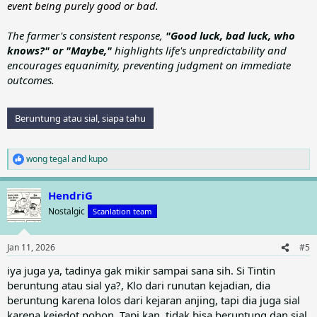
event being purely good or bad.
The farmer's consistent response,
"Good luck, bad luck, who
knows?" or "Maybe,"
highlights life's unpredictability and
encourages equanimity, preventing judgment on immediate
outcomes.
Beruntung atau sial, siapa tahu
wong tegal
and
kupo
R
e
a
HendriG
c
t
Nostalgic
Scanlation team
i
o
n
Jan 11, 2026
#5
s
:
iya juga ya, tadinya gak mikir sampai sana sih. Si Tintin
beruntung atau sial ya?, Klo dari runutan kejadian, dia
beruntung karena lolos dari kejaran anjing, tapi dia juga sial
karena kejedot pohon. Tapi kan, tidak bisa beruntung dan sial