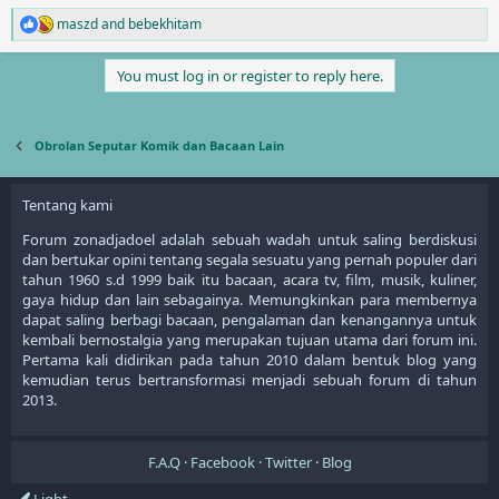
maszd
and
bebekhitam
R
e
a
You must log in or register to reply here.
c
t
i
o
Obrolan Seputar Komik dan Bacaan Lain
n
s
:
Tentang kami
Forum zonadjadoel adalah sebuah wadah untuk saling berdiskusi
dan bertukar opini tentang segala sesuatu yang pernah populer dari
tahun 1960 s.d 1999 baik itu bacaan, acara tv, film, musik, kuliner,
gaya hidup dan lain sebagainya. Memungkinkan para membernya
dapat saling berbagi bacaan, pengalaman dan kenangannya untuk
kembali bernostalgia yang merupakan tujuan utama dari forum ini.
Pertama kali didirikan pada tahun 2010 dalam bentuk blog yang
kemudian terus bertransformasi menjadi sebuah forum di tahun
2013.
F.A.Q
Facebook
Twitter
Blog