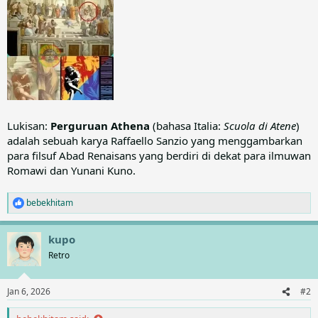
Lukisan:
Perguruan Athena
(bahasa Italia:
Scuola di Atene
)
adalah sebuah karya Raffaello Sanzio yang menggambarkan
para filsuf Abad Renaisans yang berdiri di dekat para ilmuwan
Romawi dan Yunani Kuno.
bebekhitam
R
e
a
kupo
c
t
Retro
i
o
n
Jan 6, 2026
#2
s
: