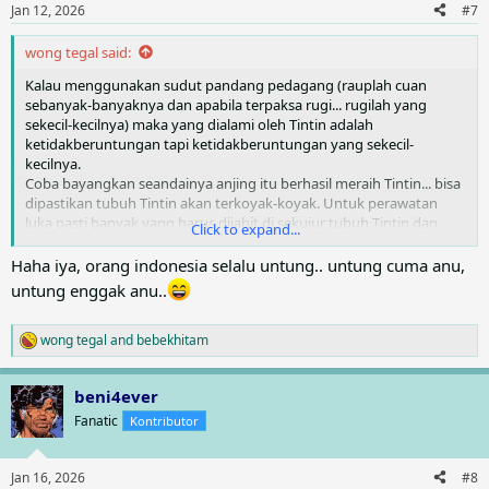
n
Jan 12, 2026
#7
s
:
wong tegal said:
Kalau menggunakan sudut pandang pedagang (rauplah cuan
sebanyak-banyaknya dan apabila terpaksa rugi... rugilah yang
sekecil-kecilnya) maka yang dialami oleh Tintin adalah
ketidakberuntungan tapi ketidakberuntungan yang sekecil-
kecilnya.
Coba bayangkan seandainya anjing itu berhasil meraih Tintin... bisa
dipastikan tubuh Tintin akan terkoyak-koyak. Untuk perawatan
luka pasti banyak yang harus dijahit di sekujur tubuh Tintin dan
Click to expand...
juga harus disuntik anti rabies. Pendek kata Tintin harus
bed rest
total di rumah sakit dalam waktu yang lama. Kalau tidak punya
Haha iya, orang indonesia selalu untung.. untung cuma anu,
asuransi kesehatan pastilah keluar uang banyak. Betul tak?
untung enggak anu..
Kalau menggunakan sudut pandang orang Jawa maka yang dialami
Tintin termasuk untung. Untung cuma nabrak pohon... coba
wong tegal
and
bebekhitam
R
bayangkan seandainya anjing itu berhasil meraih Tintin... dan
e
kalimat selanjutnya sama seperti di atas...
a
beni4ever
c
t
Fanatic
Kontributor
i
o
n
Jan 16, 2026
#8
s