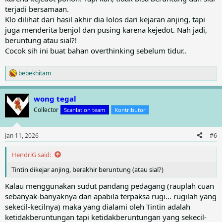
terjadi bersamaan.
Klo dilihat dari hasil akhir dia lolos dari kejaran anjing, tapi
juga menderita benjol dan pusing karena kejedot. Nah jadi,
beruntung atau sial?!
Cocok sih ini buat bahan overthinking sebelum tidur..
bebekhitam
R
e
a
wong tegal
c
t
Collector
Scanlation team
Kontributor
i
o
n
Jan 11, 2026
#6
s
:
HendriG said:
Tintin dikejar anjing, berakhir beruntung (atau sial?)
Kalau menggunakan sudut pandang pedagang (rauplah cuan
sebanyak-banyaknya dan apabila terpaksa rugi... rugilah yang
sekecil-kecilnya) maka yang dialami oleh Tintin adalah
ketidakberuntungan tapi ketidakberuntungan yang sekecil-